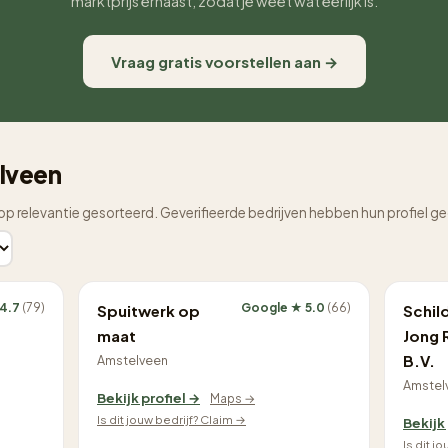
marktprijs ernaast, zodat je weet wat eerlijk is.
Vraag gratis voorstellen aan →
elveen
op relevantie gesorteerd. Geverifieerde bedrijven hebben hun profiel g
 4.7
(79)
Google ★ 5.0
(66)
Spuitwerk op
Schil
maat
Jong 
B.V.
Amstelveen
Amstel
Bekijk profiel →
Maps →
Is dit jouw bedrijf? Claim →
Bekijk
Is dit j