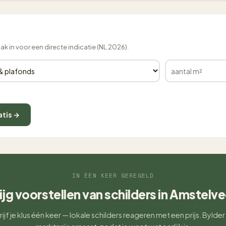
lak in voor een directe indicatie (NL 2026).
atis →
IN ÉÉN KEER GEREGELD
ijg voorstellen van schilders in Amstelv
ijf je klus één keer — lokale schilders reageren met een prijs. Bylder