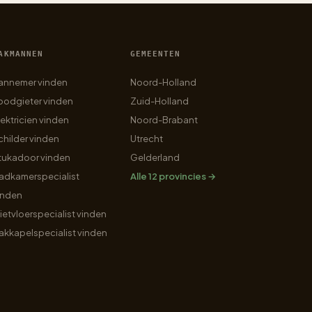
AKMANNEN
GEMEENTEN
annemer vinden
Noord-Holland
oodgieter vinden
Zuid-Holland
lektricien vinden
Noord-Brabant
childer vinden
Utrecht
tukadoor vinden
Gelderland
adkamerspecialist
Alle 12 provincies →
inden
ietvloerspecialist vinden
akkapelspecialist vinden