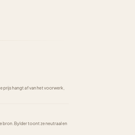
prijs hangt af van het voorwerk,
de bron. Bylder toont ze neutraal en