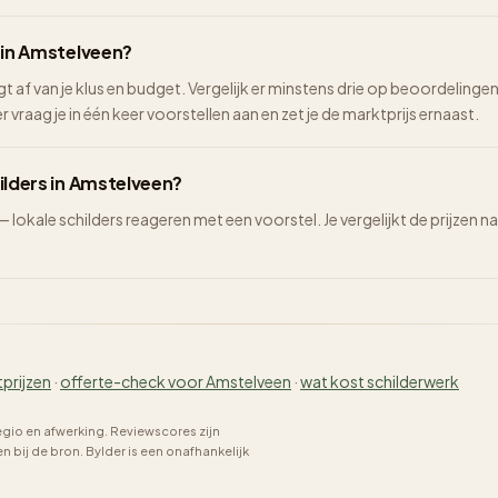
n in Amstelveen?
ngt af van je klus en budget. Vergelijk er minstens drie op beoordelinge
vraag je in één keer voorstellen aan en zet je de marktprijs ernaast.
ilders in Amstelveen?
 — lokale schilders reageren met een voorstel. Je vergelijkt de prijze
tprijzen
·
offerte-check voor Amstelveen
·
wat kost schilderwerk
regio en afwerking. Reviewscores zijn
bij de bron. Bylder is een onafhankelijk