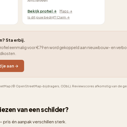
Amstelveen
Bekijk profiel →
Maps →
Is dit jouw bedrijf? Claim →
n? Sta erbij.
je profiel eenmalig voor €79 en word gekoppeld aan nieuwbouw- en verbo
adkosten.
d je aan →
etMap (© OpenStreetMap-bijdragers, ODbL). Reviewscores afkomstig van de geno
 kiezen van een schilder?
— prïs én aanpak verschillen sterk.