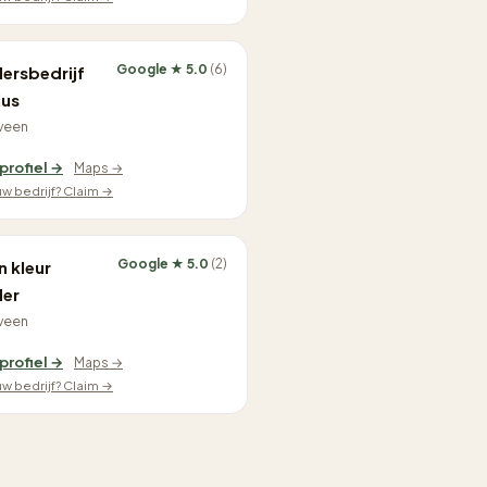
Google ★ 5.0
(6)
dersbedrijf
us
veen
 profiel →
Maps →
ouw bedrijf? Claim →
Google ★ 5.0
(2)
n kleur
der
veen
 profiel →
Maps →
ouw bedrijf? Claim →