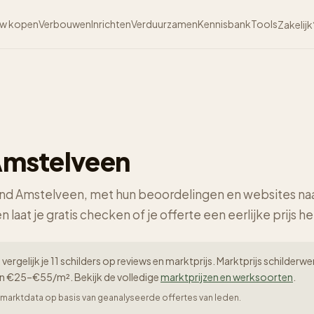
w kopen
Verbouwen
Inrichten
Verduurzamen
Kennisbank
Tools
Zakelijk
 Amstelveen
 rond Amstelveen, met hun beoordelingen en websites naa
n laat je gratis checken of je offerte een eerlijke prijs he
vergelijk je 11 schilders op reviews en marktprijs. Marktprijs schilde
en €25–€55/m². Bekijk de volledige
marktprijzen en werksoorten
.
er-marktdata op basis van geanalyseerde offertes van leden.