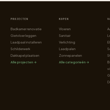
PROJECTEN
KOPEN
V
Badkamer renovatie
Vloeren
A
Gietvloer leggen
Sanitair
L
Laadpaal installeren
Verlichting
E
Schilderwerk
Laadpalen
S
Dakkapel plaatsen
Zonnepanelen
S
Alle projecten →
Alle categorieën →
B
v
G
D