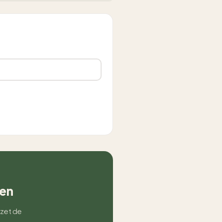
een
 zet de