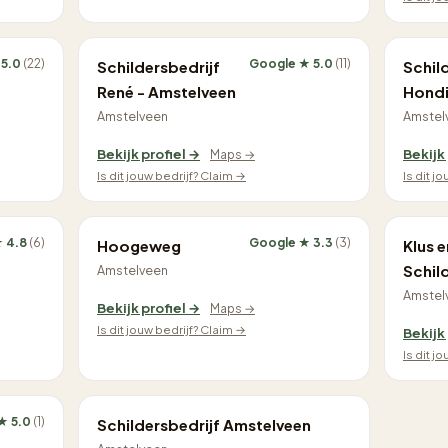
 5.0
(22)
Google ★ 5.0
(11)
Schildersbedrijf
Schil
René - Amstelveen
Hondi
Amstelveen
Amstel
Bekijk profiel →
Bekijk
Maps →
Is dit jouw bedrijf? Claim →
Is dit j
 4.8
(6)
Google ★ 3.3
(3)
Hoogeweg
Klus e
Schil
Amstelveen
Amstel
Bekijk profiel →
Maps →
Is dit jouw bedrijf? Claim →
Bekijk
Is dit j
★ 5.0
(1)
Schildersbedrijf Amstelveen