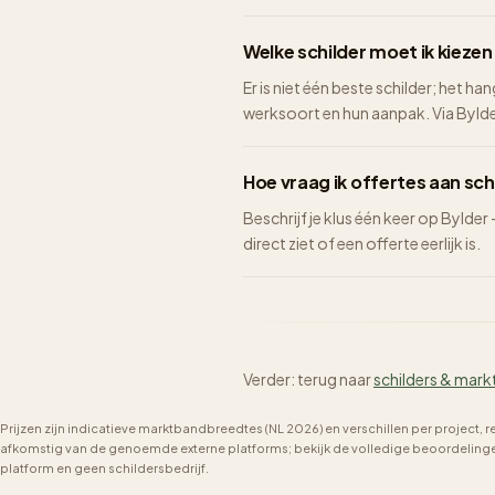
Welke schilder moet ik kieze
Er is niet één beste schilder; het ha
werksoort en hun aanpak. Via Bylder 
Hoe vraag ik offertes aan sch
Beschrijf je klus één keer op Bylder
direct ziet of een offerte eerlijk is.
Verder: terug naar
schilders & mark
Prijzen zijn indicatieve marktbandbreedtes (NL 2026) en verschillen per project, 
afkomstig van de genoemde externe platforms; bekijk de volledige beoordelingen 
platform en geen schildersbedrijf.