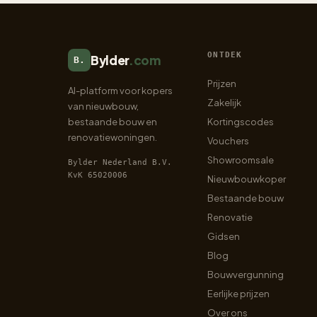
ONTDEK
Bylder
.com
B.
Prijzen
AI-platform voor kopers
Zakelijk
van nieuwbouw,
bestaande bouw en
Kortingscodes
renovatiewoningen.
Vouchers
Showroomsale
Bylder Nederland B.V.
KvK 65020006
Nieuwbouwkoper
Bestaande bouw
Renovatie
Gidsen
Blog
Bouwvergunning
Eerlijke prijzen
Over ons