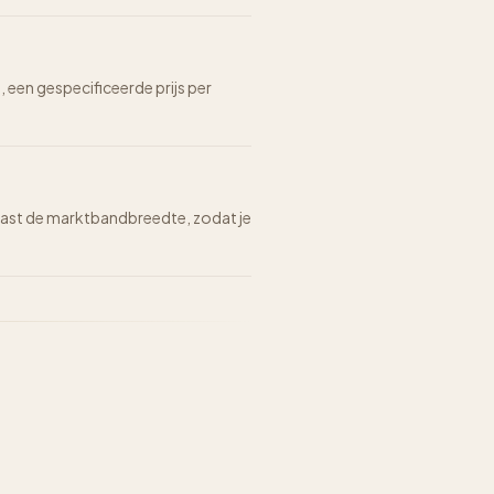
n, een gespecificeerde prijs per
n naast de marktbandbreedte, zodat je