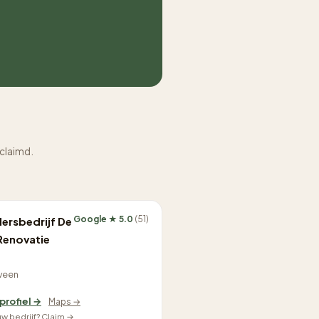
eclaimd.
Google ★ 5.0
(51)
dersbedrijf De
Renovatie
veen
 profiel →
Maps →
ouw bedrijf? Claim →