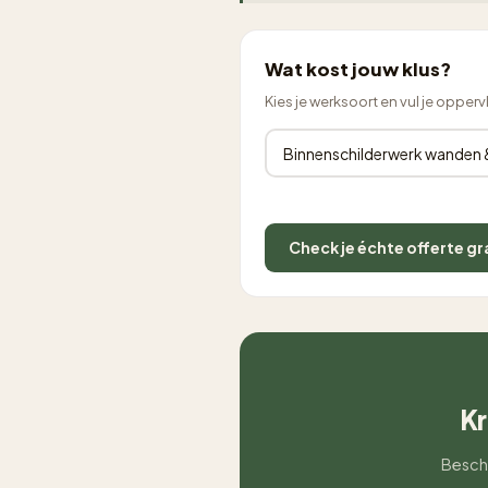
Wat kost jouw klus?
Kies je werksoort en vul je opperv
Check je échte offerte gr
Kr
Beschr