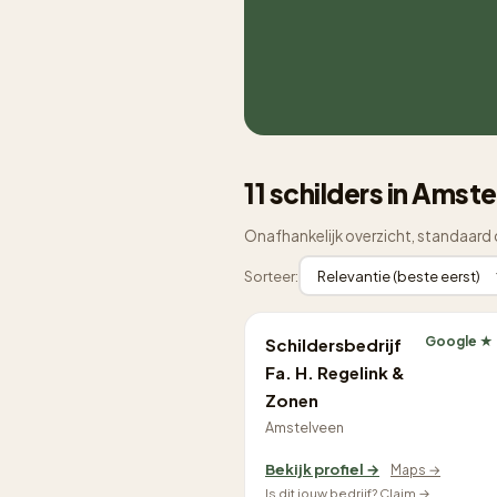
11 schilders in Amst
Onafhankelijk overzicht, standaard 
Sorteer:
Google ★
Schildersbedrijf
Fa. H. Regelink &
Zonen
Amstelveen
Bekijk profiel →
Maps →
Is dit jouw bedrijf? Claim →