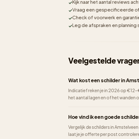
Kijk naar het aantal reviews acht
Vraag een gespecificeerde off
Check of voorwerk en garantie i
Leg de afspraken en planning sc
Veelgestelde vragen
Wat kost een schilder in Ams
Indicatief reken je in 2026 op €1
het aantal lagen en of het wanden 
Hoe vind ik een goede schilde
Vergelijk de schilders in Amstelveen
laat je je offerte per post controlere