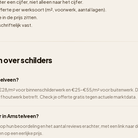
er een cijfer, niet alleen naar het cijfer.
erte per werksoort (m², voorwerk, aantal lagen).
n de prijs zitten.
hriftelijk vast.
 over schilders
telveen?
2–€28/m² voor binnenschilderwerk en €25–€55/m² voor buitenwerk. De 
of houtwerk betreft. Check je offerte gratis tegen actuele marktdata.
r in Amstelveen?
 op hun beoordeling en het aantal reviews erachter, met een link naar 
n op een eerlijke prijs.