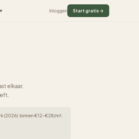
Inloggen
Start gratis →
▼
st elkaar.
eft.
rwerk (2026): binnen €12–€28/m²,