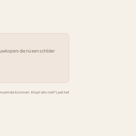
uwkopers die nú een schilder
emde bronnen. Klopt iets niet? Laat het