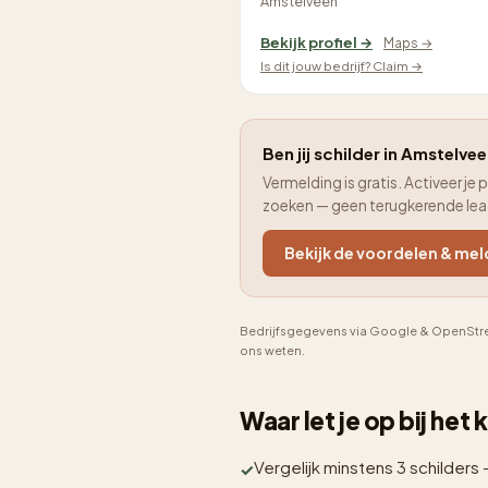
Amstelveen
Bekijk profiel →
Maps →
Is dit jouw bedrijf? Claim →
Ben jij schilder in Amstelvee
Vermelding is gratis. Activeer 
zoeken — geen terugkerende le
Bekijk de voordelen & mel
Bedrijfsgegevens via Google & OpenStre
ons weten.
Waar let je op bij het
Vergelijk minstens 3 schilders 