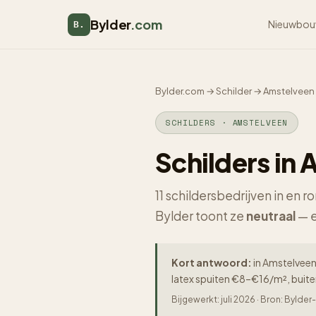
Bylder
.com
Nieuwbou
B.
Bylder.com
→
Schilder
→
Amstelveen
SCHILDERS · AMSTELVEEN
Schilders in
11 schildersbedrijven in en
Bylder toont ze
neutraal
— e
Kort antwoord:
in Amstelveen 
latex spuiten €8–€16/m², buit
Bijgewerkt: juli 2026 · Bron: Byld