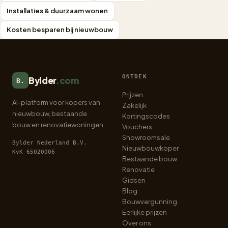
Installaties & duurzaam wonen
Kosten besparen bij nieuwbouw
ONTDEK
Bylder
.com
B.
Prijzen
AI-platform voor kopers van
Zakelijk
nieuwbouw, bestaande
Kortingscodes
bouw en renovatiewoningen.
Vouchers
Showroomsale
Bylder Nederland B.V.
Nieuwbouwkoper
KvK 65020006
Bestaande bouw
Renovatie
Gidsen
Blog
Bouwvergunning
Eerlijke prijzen
Over ons