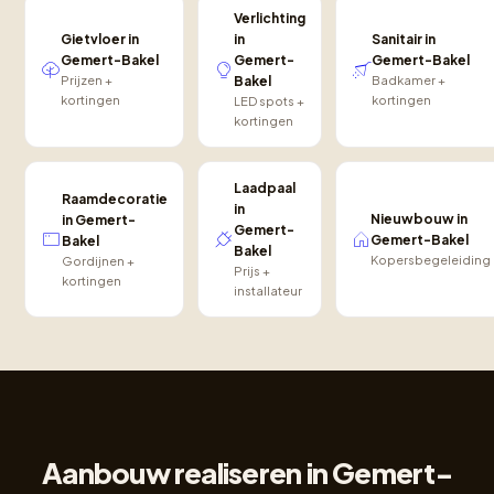
Verlichting
Gietvloer in
in
Sanitair in
Gemert-Bakel
Gemert-
Gemert-Bakel
Prijzen +
Bakel
Badkamer +
kortingen
kortingen
LED spots +
kortingen
Laadpaal
Raamdecoratie
in
Nieuwbouw in
in Gemert-
Gemert-
Gemert-Bakel
Bakel
Bakel
Kopersbegeleiding
Gordijnen +
Prijs +
kortingen
installateur
Aanbouw realiseren in Gemert-