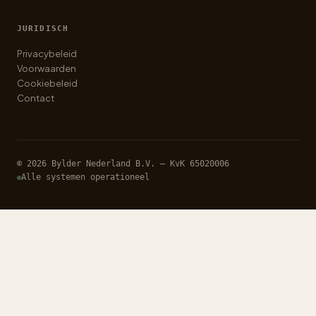
JURIDISCH
Privacybeleid
Voorwaarden
Cookiebeleid
Contact
© 2026 Bylder Nederland B.V. — KvK 65020006
Alle systemen operationeel