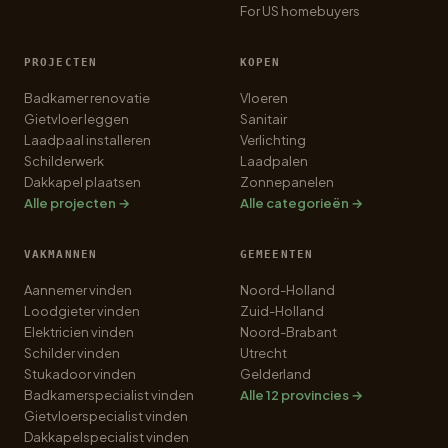
For US homebuyers
PROJECTEN
KOPEN
Badkamer renovatie
Vloeren
Gietvloer leggen
Sanitair
Laadpaal installeren
Verlichting
Schilderwerk
Laadpalen
Dakkapel plaatsen
Zonnepanelen
Alle projecten →
Alle categorieën →
VAKMANNEN
GEMEENTEN
Aannemer vinden
Noord-Holland
Loodgieter vinden
Zuid-Holland
Elektricien vinden
Noord-Brabant
Schilder vinden
Utrecht
Stukadoor vinden
Gelderland
Badkamerspecialist vinden
Alle 12 provincies →
Gietvloerspecialist vinden
Dakkapelspecialist vinden