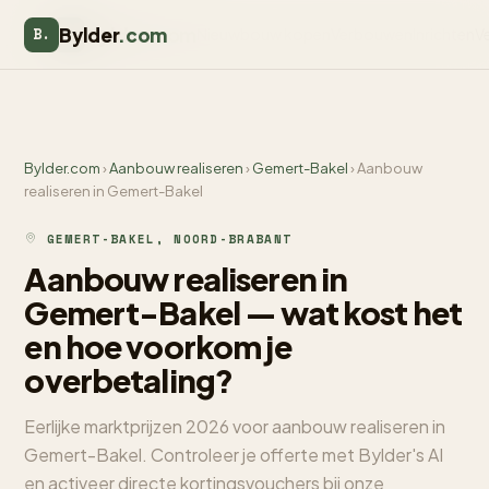
Bylder
.com
Bylder
.com
B.
Nieuwbouw kopen
Verbouwen
Inrichten
V
B.
Bylder.com
›
Aanbouw realiseren
›
Gemert-Bakel
› Aanbouw
realiseren in Gemert-Bakel
GEMERT-BAKEL, NOORD-BRABANT
Aanbouw realiseren in
Gemert-Bakel — wat kost het
en hoe voorkom je
overbetaling?
Eerlijke marktprijzen 2026 voor aanbouw realiseren in
Gemert-Bakel. Controleer je offerte met Bylder's AI
en activeer directe kortingsvouchers bij onze