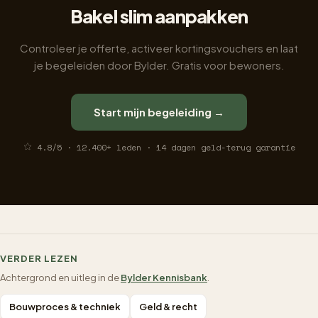
Bakel slim aanpakken
Controleer je offerte, activeer kortingsvouchers en laat
je begeleiden door Bylder. Gratis voor bewoners.
Start mijn begeleiding →
4.8/5 · 12.400+ leden · 14 dagen geld-terug garantie
VERDER LEZEN
Achtergrond en uitleg in de
Bylder Kennisbank
.
Bouwproces & techniek
Geld & recht