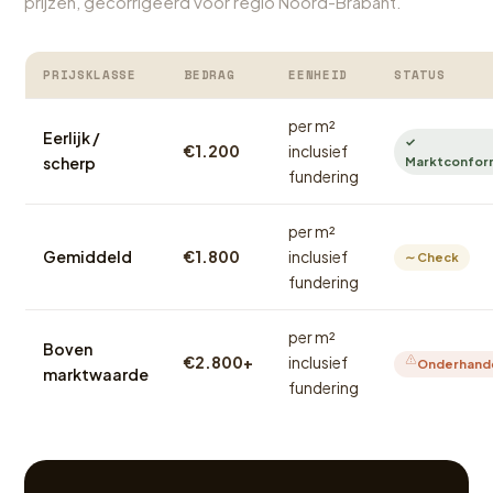
prijzen, gecorrigeerd voor regio Noord-Brabant.
PRIJSKLASSE
BEDRAG
EENHEID
STATUS
per m²
Eerlijk /
✓
€1.200
inclusief
scherp
Marktconfor
fundering
per m²
Gemiddeld
€1.800
inclusief
∼ Check
fundering
per m²
Boven
€2.800+
inclusief
Onderhand
marktwaarde
fundering