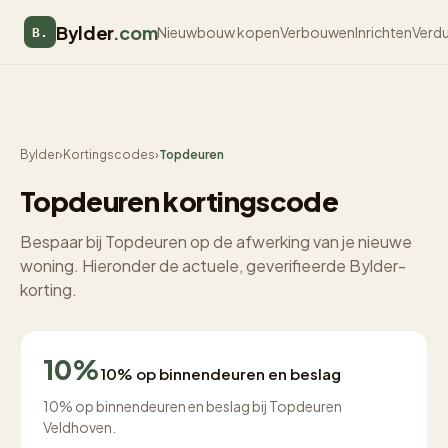
Bylder
.com
Nieuwbouw kopen
Verbouwen
Inrichten
Verd
B.
Bylder
›
Kortingscodes
›
Topdeuren
Topdeuren kortingscode
Bespaar bij Topdeuren op de afwerking van je nieuwe
woning. Hieronder de actuele, geverifieerde Bylder-
korting.
10%
10% op binnendeuren en beslag
10% op binnendeuren en beslag bij Topdeuren
Veldhoven.