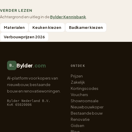
VERDER LEZEN
Achtergrond en uitleg in de
Bylder Kennisbank
.
Materialen
Keuken kiezen
Badkamer kiezen
Verbouwprijzen 2026
Bylder
.com
B.
ONTDEK
Prijzen
AI-platform voor kopers van
Zakelijk
nieuwbouw, bestaande
Kortingscodes
bouw en renovatiewoningen.
Vouchers
Showroomsale
Bylder Nederland B.V.
KvK 65020006
Nieuwbouwkoper
Bestaande bouw
Renovatie
Gidsen
Blog