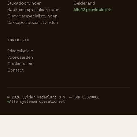
Stukadoor vinden
Gelderland
Badkamerspecialist vinden
Alle 12 provincies →
Gietvloerspecialist vinden
Dakkapelspecialist vinden
JURIDISCH
Privacybeleid
Voorwaarden
Cookiebeleid
Contact
© 2026 Bylder Nederland B.V. — KvK 65020006
Alle systemen operationeel