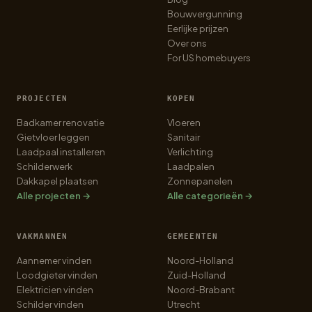
Bouwvergunning
Eerlijke prijzen
Over ons
For US homebuyers
PROJECTEN
KOPEN
Badkamer renovatie
Vloeren
Gietvloer leggen
Sanitair
Laadpaal installeren
Verlichting
Schilderwerk
Laadpalen
Dakkapel plaatsen
Zonnepanelen
Alle projecten →
Alle categorieën →
VAKMANNEN
GEMEENTEN
Aannemer vinden
Noord-Holland
Loodgieter vinden
Zuid-Holland
Elektricien vinden
Noord-Brabant
Schilder vinden
Utrecht