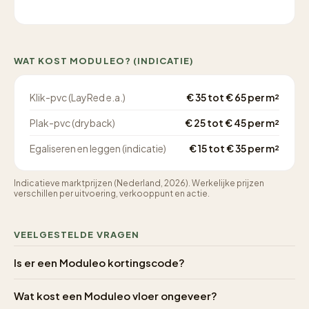
WAT KOST MODULEO? (INDICATIE)
Klik-pvc (LayRed e.a.)
€ 35 tot € 65 per m²
Plak-pvc (dryback)
€ 25 tot € 45 per m²
Egaliseren en leggen (indicatie)
€ 15 tot € 35 per m²
Indicatieve marktprijzen (Nederland, 2026). Werkelijke prijzen
verschillen per uitvoering, verkooppunt en actie.
VEELGESTELDE VRAGEN
Is er een Moduleo kortingscode?
Wat kost een Moduleo vloer ongeveer?