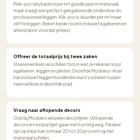
Plak-pvc (dryback) is per m² goedkoper in materiaal,
maar vraagt een perfect geëgaliseerde ondervloer en
professioneel leggen. Klik-pvc is duurder per m² maar
zelf te leggen. Reken beide routes inclusief egaliseren en
arbeid door voordat je kiest.
Offreer de totaalprijs bij twee zaken
Vloerenwinkels verschillen fors in wat ze rekenen voor
egaliseren, leggen en plinten. Dezelfde Moduleo-vloer
kan inclusief leggen honderden euro's schelen tussen
twee winkels in dezelfde stad.
Vraag naar aflopende decors
Ook bij Moduleo wisselen decorlijnen. Uitlopende
decors en restpartijen gaan met korting weg. Flexibel
zijn op kleur kan zomaar 20 tot 30 procent op het
materiaal schelen.