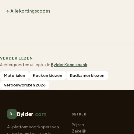
← Alle kortingscodes
VERDER LEZEN
Achtergrond en uitleg in de
Bylder Kennisbank
.
Materialen
Keuken kiezen
Badkamer kiezen
Verbouwprijzen 2026
Bylder
.com
B.
ONTDEK
Prijzen
AI-platform voor kopers van
Zakelijk
nieuwbouw, bestaande