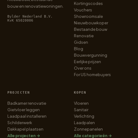
Kortingscodes
bouw en renovatiewoningen.
Vouchers
Showroomsale
Bylder Nederland B.V.
KvK 65020006
Nieuwbouwkoper
Bestaande bouw
Renovatie
Gidsen
Blog
Bouwvergunning
Eerlijke prijzen
Over ons
For US homebuyers
PROJECTEN
KOPEN
Badkamer renovatie
Vloeren
Gietvloer leggen
Sanitair
Laadpaal installeren
Verlichting
Schilderwerk
Laadpalen
Dakkapel plaatsen
Zonnepanelen
Alle projecten →
Alle categorieën →