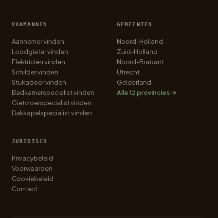
VAKMANNEN
GEMEENTEN
Aannemer vinden
Noord-Holland
Loodgieter vinden
Zuid-Holland
Elektricien vinden
Noord-Brabant
Schilder vinden
Utrecht
Stukadoor vinden
Gelderland
Badkamerspecialist vinden
Alle 12 provincies →
Gietvloerspecialist vinden
Dakkapelspecialist vinden
JURIDISCH
Privacybeleid
Voorwaarden
Cookiebeleid
Contact