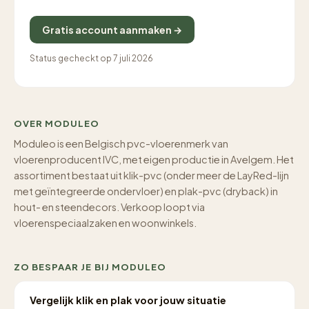
Gratis account aanmaken →
Status gecheckt op 7 juli 2026
OVER MODULEO
Moduleo is een Belgisch pvc-vloerenmerk van
vloerenproducent IVC, met eigen productie in Avelgem. Het
assortiment bestaat uit klik-pvc (onder meer de LayRed-lijn
met geïntegreerde ondervloer) en plak-pvc (dryback) in
hout- en steendecors. Verkoop loopt via
vloerenspeciaalzaken en woonwinkels.
ZO BESPAAR JE BIJ MODULEO
Vergelijk klik en plak voor jouw situatie