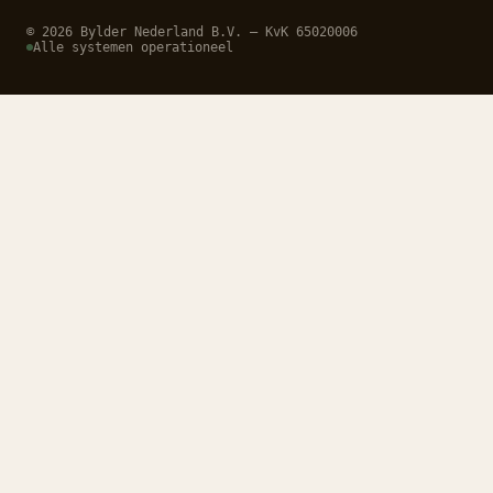
© 2026 Bylder Nederland B.V. — KvK 65020006
Alle systemen operationeel