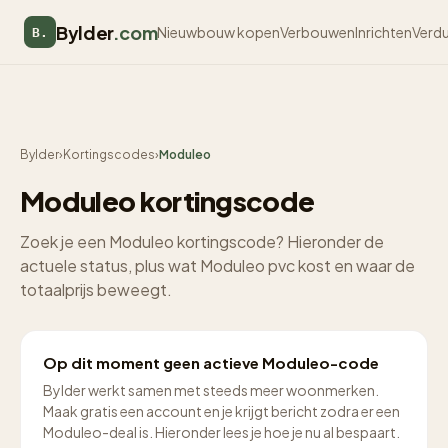
Bylder
.com
Nieuwbouw kopen
Verbouwen
Inrichten
Verd
B.
Bylder
›
Kortingscodes
›
Moduleo
Moduleo kortingscode
Zoek je een Moduleo kortingscode? Hieronder de
actuele status, plus wat Moduleo pvc kost en waar de
totaalprijs beweegt.
Op dit moment geen actieve Moduleo-code
Bylder werkt samen met steeds meer woonmerken.
Maak gratis een account en je krijgt bericht zodra er een
Moduleo-deal is. Hieronder lees je hoe je nu al bespaart.