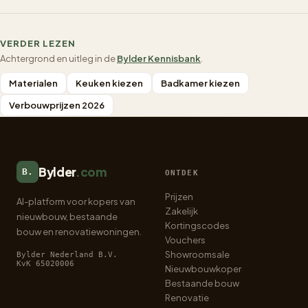
VERDER LEZEN
Achtergrond en uitleg in de
Bylder Kennisbank
.
Materialen
Keuken kiezen
Badkamer kiezen
Verbouwprijzen 2026
Bylder
.com
B.
ONTDEK
Prijzen
AI-platform voor kopers van
Zakelijk
nieuwbouw, bestaande
Kortingscodes
bouw en renovatiewoningen.
Vouchers
Showroomsale
Bylder Nederland B.V.
KvK 65020006
Nieuwbouwkoper
Bestaande bouw
Renovatie