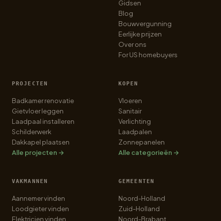
Gidsen
Blog
Bouwvergunning
Eerlijke prijzen
Over ons
For US homebuyers
PROJECTEN
KOPEN
Badkamer renovatie
Vloeren
Gietvloer leggen
Sanitair
Laadpaal installeren
Verlichting
Schilderwerk
Laadpalen
Dakkapel plaatsen
Zonnepanelen
Alle projecten →
Alle categorieën →
VAKMANNEN
GEMEENTEN
Aannemer vinden
Noord-Holland
Loodgieter vinden
Zuid-Holland
Elektricien vinden
Noord-Brabant