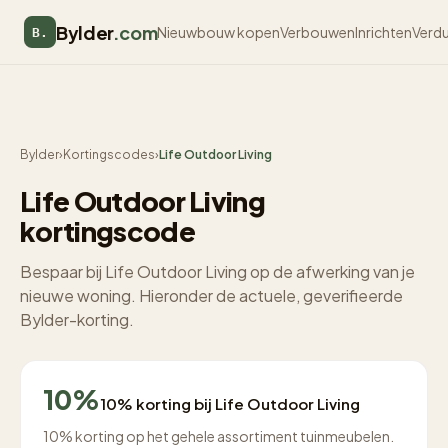
Bylder
.com
Nieuwbouw kopen
Verbouwen
Inrichten
Verd
B.
Bylder
›
Kortingscodes
›
Life Outdoor Living
Life Outdoor Living
kortingscode
Bespaar bij Life Outdoor Living op de afwerking van je
nieuwe woning. Hieronder de actuele, geverifieerde
Bylder-korting.
10%
10% korting bij Life Outdoor Living
10% korting op het gehele assortiment tuinmeubelen.