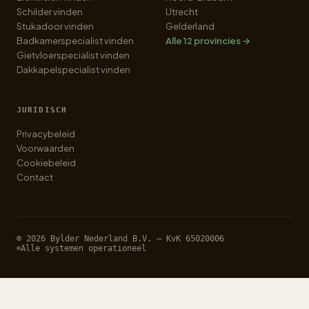
Schilder vinden
Utrecht
Stukadoor vinden
Gelderland
Badkamerspecialist vinden
Alle 12 provincies →
Gietvloerspecialist vinden
Dakkapelspecialist vinden
JURIDISCH
Privacybeleid
Voorwaarden
Cookiebeleid
Contact
© 2026 Bylder Nederland B.V. — KvK 65020006
Alle systemen operationeel