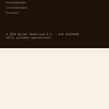
Voorwaarden
Cookiebeleid
Contact
© 2026 Bylder Nederland B.V. — KvK 65020006
Alle systemen operationeel