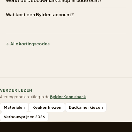
Werkt de Debouwmarktshop.nl code echt?
Wat kost een Bylder-account?
← Alle kortingscodes
VERDER LEZEN
Achtergrond en uitleg in de
Bylder Kennisbank
.
Materialen
Keuken kiezen
Badkamer kiezen
Verbouwprijzen 2026