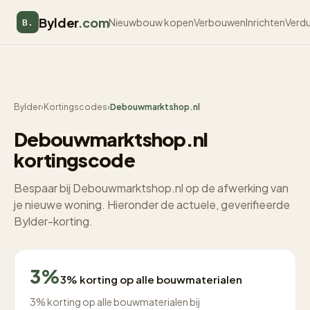
Bylder
.com
Nieuwbouw kopen
Verbouwen
Inrichten
Verd
B.
Bylder
›
Kortingscodes
›
Debouwmarktshop.nl
Debouwmarktshop.nl
kortingscode
Bespaar bij Debouwmarktshop.nl op de afwerking van
je nieuwe woning. Hieronder de actuele, geverifieerde
Bylder-korting.
3%
3% korting op alle bouwmaterialen
3% korting op alle bouwmaterialen bij