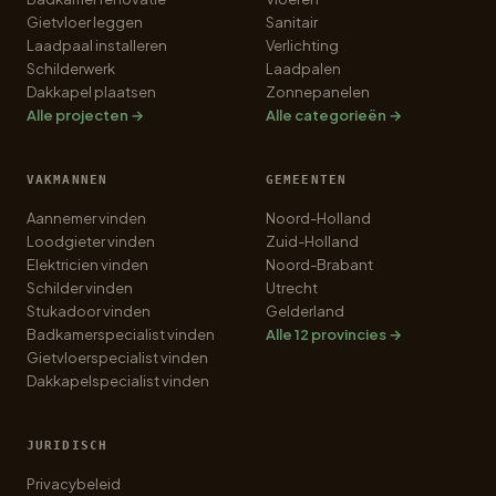
Gietvloer leggen
Sanitair
Laadpaal installeren
Verlichting
Schilderwerk
Laadpalen
Dakkapel plaatsen
Zonnepanelen
Alle projecten →
Alle categorieën →
VAKMANNEN
GEMEENTEN
Aannemer vinden
Noord-Holland
Loodgieter vinden
Zuid-Holland
Elektricien vinden
Noord-Brabant
Schilder vinden
Utrecht
Stukadoor vinden
Gelderland
Badkamerspecialist vinden
Alle 12 provincies →
Gietvloerspecialist vinden
Dakkapelspecialist vinden
JURIDISCH
Privacybeleid