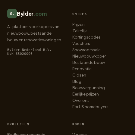
Bylder
.com
B.
ONTDEK
Prijzen
AI-platform voor kopers van
Zakelijk
nieuwbouw, bestaande
Kortingscodes
bouw en renovatiewoningen.
Vouchers
Showroomsale
Bylder Nederland B.V.
KvK 65020006
Nieuwbouwkoper
Bestaande bouw
Renovatie
Gidsen
Blog
Bouwvergunning
Eerlijke prijzen
Over ons
For US homebuyers
PROJECTEN
KOPEN
Badkamer renovatie
Vloeren