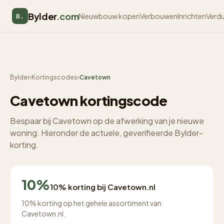
Bylder
.com
Nieuwbouw kopen
Verbouwen
Inrichten
Verd
B.
Bylder
›
Kortingscodes
›
Cavetown
Cavetown kortingscode
Bespaar bij Cavetown op de afwerking van je nieuwe
woning. Hieronder de actuele, geverifieerde Bylder-
korting.
10%
10% korting bij Cavetown.nl
10% korting op het gehele assortiment van
Cavetown.nl.