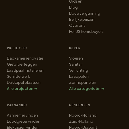
Gidsen
Blog
Bouwvergunning
Eerlijke prijzen
Over ons
For US homebuyers
PROJECTEN
KOPEN
Badkamer renovatie
Vloeren
Gietvloer leggen
Sanitair
Laadpaal installeren
Verlichting
Schilderwerk
Laadpalen
Dakkapel plaatsen
Zonnepanelen
Alle projecten →
Alle categorieën →
VAKMANNEN
GEMEENTEN
Aannemer vinden
Noord-Holland
Loodgieter vinden
Zuid-Holland
Elektricien vinden
Noord-Brabant