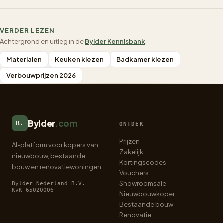
VERDER LEZEN
Achtergrond en uitleg in de
Bylder Kennisbank
.
Materialen
Keuken kiezen
Badkamer kiezen
Verbouwprijzen 2026
Bylder
.com
B.
ONTDEK
Prijzen
AI-platform voor kopers van
Zakelijk
nieuwbouw, bestaande
Kortingscodes
bouw en renovatiewoningen.
Vouchers
Showroomsale
Bylder Nederland B.V.
KvK 65020006
Nieuwbouwkoper
Bestaande bouw
Renovatie