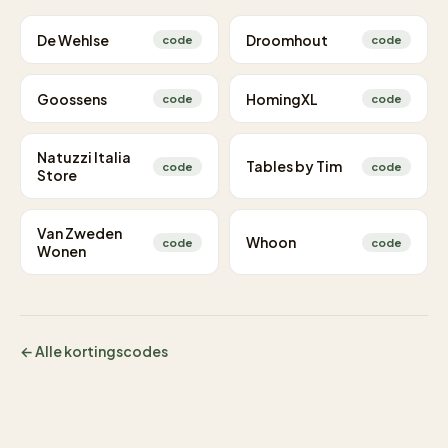
De Wehlse
Droomhout
code
code
Goossens
HomingXL
code
code
Natuzzi Italia
Tables by Tim
code
code
Store
Van Zweden
Whoon
code
code
Wonen
← Alle kortingscodes