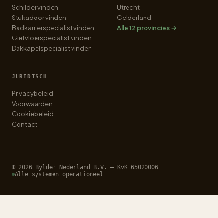
Schilder vinden
Utrecht
Stukadoor vinden
Gelderland
Badkamerspecialist vinden
Alle 12 provincies →
Gietvloerspecialist vinden
Dakkapelspecialist vinden
JURIDISCH
Privacybeleid
Voorwaarden
Cookiebeleid
Contact
© 2026 Bylder Nederland B.V. — KvK 65020006
Alle systemen operationeel