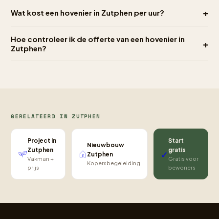
+
Wat kost een hovenier in Zutphen per uur?
Hoe controleer ik de offerte van een hovenier in
+
Zutphen?
GERELATEERD IN ZUTPHEN
Project in
Start
Nieuwbouw
Zutphen
gratis
✓
Zutphen
Vakman +
Gratis voor
Kopersbegeleiding
prijs
bewoners