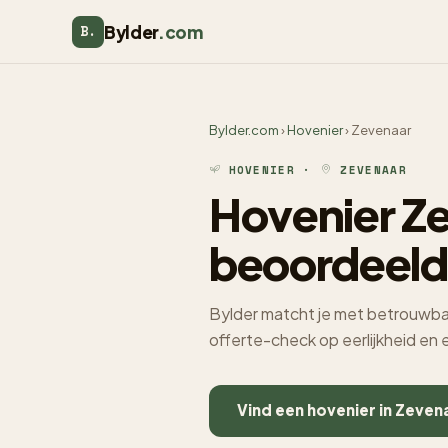
Bylder
.com
B.
Bylder.com
›
Hovenier
› Zevenaar
HOVENIER ·
ZEVENAAR
Hovenier Ze
beoordeeld
Bylder matcht je met betrouwbar
offerte-check op eerlijkheid en
Vind een hovenier in Zeven