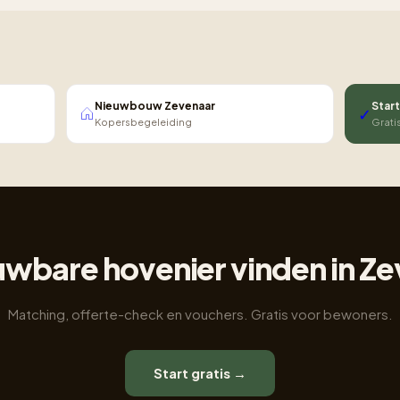
Nieuwbouw Zevenaar
Start
✓
Kopersbegeleiding
Grati
wbare hovenier vinden in Z
Matching, offerte-check en vouchers. Gratis voor bewoners.
Start gratis →