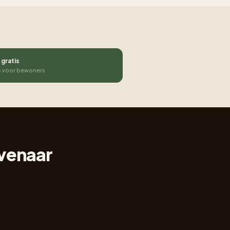
 gratis
s voor bewoners
evenaar