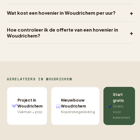
+
Wat kost een hovenier in Woudrichem per uur?
Hoe controleer ik de offerte van een hovenier in
+
Woudrichem?
GERELATEERD IN WOUDRICHEM
Start
Project in
Nieuwbouw
gratis
✓
Woudrichem
Woudrichem
Gratis
Vakman + prijs
Kopersbegeleiding
voor
bewoners