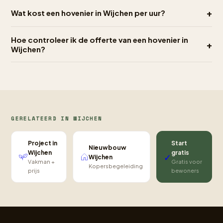
+
Wat kost een hovenier in Wijchen per uur?
Hoe controleer ik de offerte van een hovenier in
+
Wijchen?
GERELATEERD IN WIJCHEN
Project in
Start
Nieuwbouw
Wijchen
gratis
✓
Wijchen
Vakman +
Gratis voor
Kopersbegeleiding
prijs
bewoners