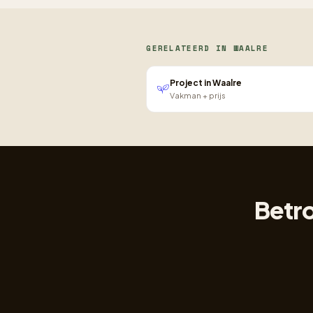
GERELATEERD IN WAALRE
Project in Waalre
Vakman + prijs
Betro