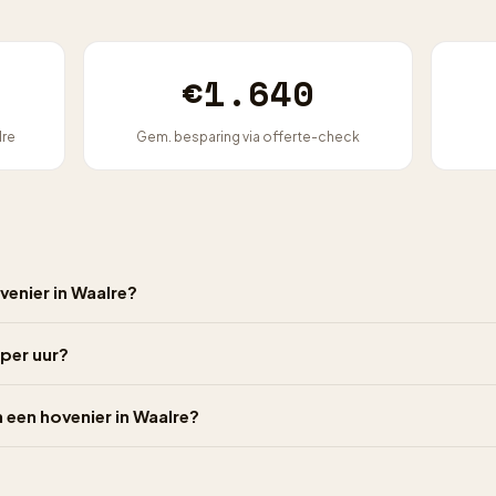
€1.640
lre
Gem. besparing via offerte-check
venier in Waalre?
 per uur?
n een hovenier in Waalre?