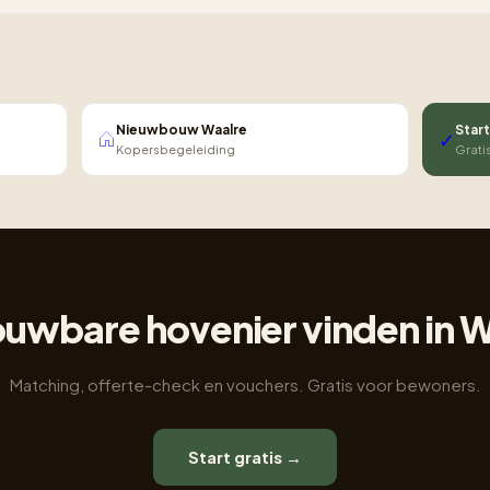
Nieuwbouw Waalre
Start
✓
Kopersbegeleiding
Grati
uwbare hovenier vinden in 
Matching, offerte-check en vouchers. Gratis voor bewoners.
Start gratis →