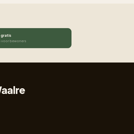
 gratis
s voor bewoners
Waalre