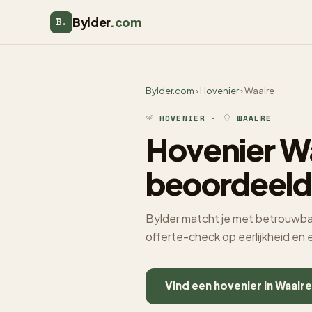
Bylder
.com
B.
Bylder.com
›
Hovenier
› Waalre
HOVENIER ·
WAALRE
Hovenier Wa
beoordeeld
Bylder matcht je met betrouwbare
offerte-check op eerlijkheid en
Vind een hovenier in Waalr