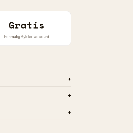
Gratis
Eenmalig Bylder-account
+
+
+