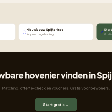
Nieuwbouw Spijkenisse
Start
✓
Kopersbegeleiding
Grati
bare hovenier vinden in Spi
Matching, offerte-check en vouchers. Gratis voor bewoners.
Start gratis →