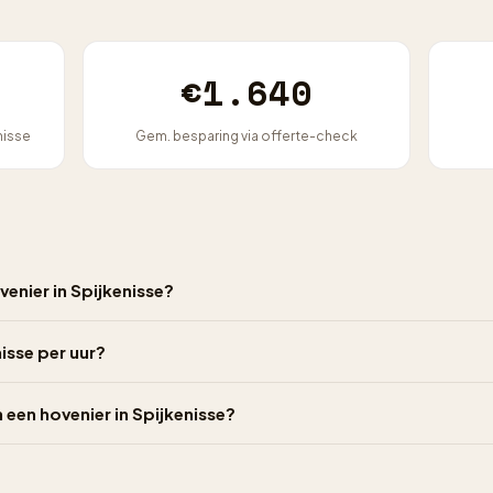
€1.640
nisse
Gem. besparing via offerte-check
enier in Spijkenisse?
isse per uur?
 een hovenier in Spijkenisse?