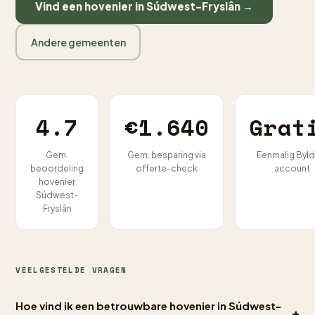
Vind een hovenier in Súdwest-Fryslân →
Andere gemeenten
4.7
€1.640
Grat
Gem.
Gem. besparing via
Eenmalig Byld
beoordeling
offerte-check
account
hovenier
Súdwest-
Fryslân
VEELGESTELDE VRAGEN
Hoe vind ik een betrouwbare hovenier in Súdwest-
+