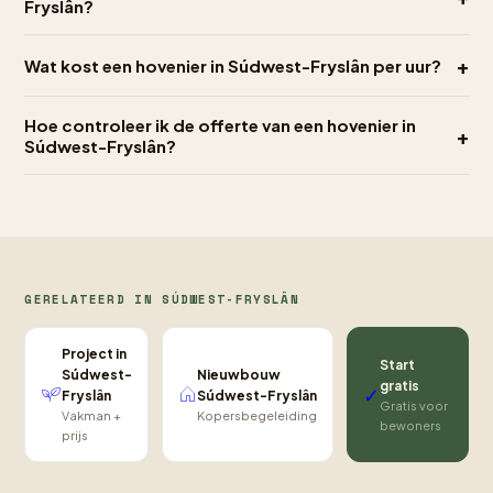
Fryslân?
+
Wat kost een hovenier in Súdwest-Fryslân per uur?
Hoe controleer ik de offerte van een hovenier in
+
Súdwest-Fryslân?
GERELATEERD IN SÚDWEST-FRYSLÂN
Project in
Start
Nieuwbouw
Súdwest-
gratis
✓
Súdwest-Fryslân
Fryslân
Gratis voor
Kopersbegeleiding
Vakman +
bewoners
prijs