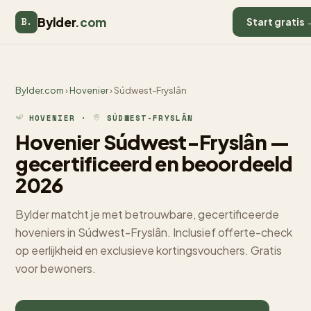
Bylder
.com
B.
Start gratis 
Bylder.com
›
Hovenier
› Súdwest-Fryslân
HOVENIER ·
SÚDWEST-FRYSLÂN
Hovenier Súdwest-Fryslân —
gecertificeerd en beoordeeld
2026
Bylder matcht je met betrouwbare, gecertificeerde
hoveniers in Súdwest-Fryslân. Inclusief offerte-check
op eerlijkheid en exclusieve kortingsvouchers. Gratis
voor bewoners.