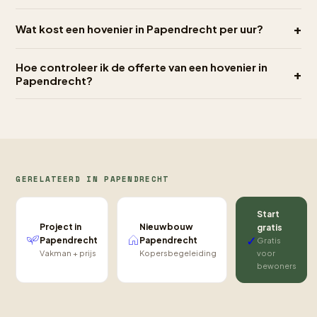
+
Wat kost een hovenier in Papendrecht per uur?
Hoe controleer ik de offerte van een hovenier in
+
Papendrecht?
GERELATEERD IN PAPENDRECHT
Start
Project in
Nieuwbouw
gratis
✓
Papendrecht
Papendrecht
Gratis
Vakman + prijs
Kopersbegeleiding
voor
bewoners