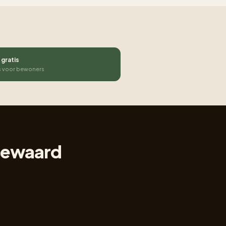
 gratis
s voor bewoners
ssewaard