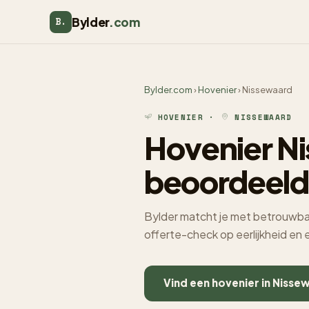
Bylder
.com
B.
Bylder.com
›
Hovenier
› Nissewaard
HOVENIER ·
NISSEWAARD
Hovenier Ni
beoordeeld
Bylder matcht je met betrouwbar
offerte-check op eerlijkheid en
Vind een hovenier in Nisse