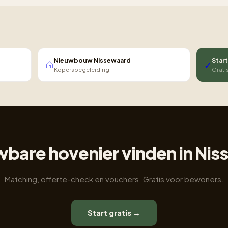
Nieuwbouw Nissewaard
Start
✓
Kopersbegeleiding
Grati
bare hovenier vinden in Ni
Matching, offerte-check en vouchers. Gratis voor bewoners.
Start gratis →