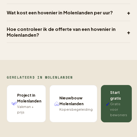
+
Wat kost een hovenier in Molenlanden per uur?
Hoe controleer ik de offerte van een hovenier in
+
Molenlanden?
GERELATEERD IN MOLENLANDEN
Start
Project in
Nieuwbouw
gratis
Molenlanden
✓
Molenlanden
Gratis
Vakman +
Kopersbegeleiding
voor
prijs
bewoners