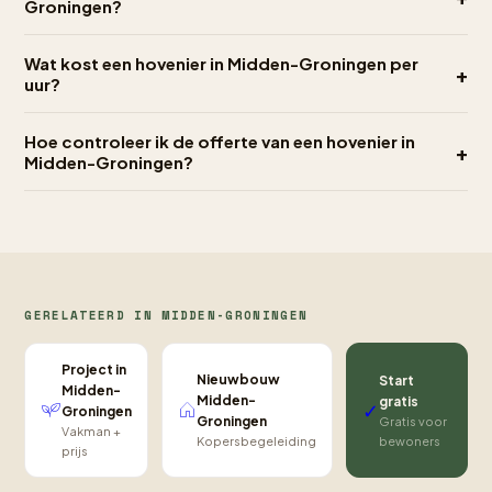
Groningen?
Wat kost een hovenier in Midden-Groningen per
+
uur?
Hoe controleer ik de offerte van een hovenier in
+
Midden-Groningen?
GERELATEERD IN MIDDEN-GRONINGEN
Project in
Nieuwbouw
Start
Midden-
Midden-
gratis
✓
Groningen
Groningen
Gratis voor
Vakman +
bewoners
Kopersbegeleiding
prijs