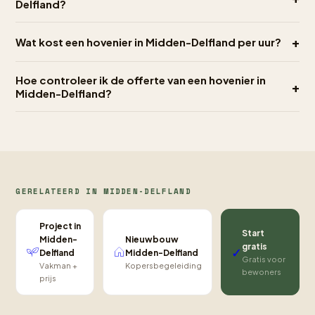
Delfland?
+
Wat kost een hovenier in Midden-Delfland per uur?
Hoe controleer ik de offerte van een hovenier in
+
Midden-Delfland?
GERELATEERD IN MIDDEN-DELFLAND
Project in
Start
Nieuwbouw
Midden-
gratis
✓
Midden-Delfland
Delfland
Gratis voor
Kopersbegeleiding
Vakman +
bewoners
prijs