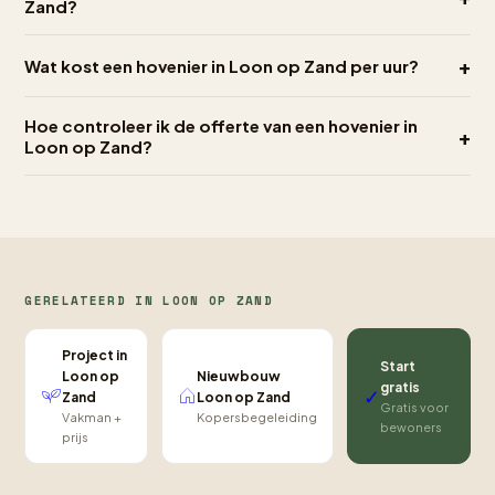
Zand?
+
Wat kost een hovenier in Loon op Zand per uur?
Hoe controleer ik de offerte van een hovenier in
+
Loon op Zand?
GERELATEERD IN LOON OP ZAND
Project in
Start
Nieuwbouw
Loon op
gratis
✓
Loon op Zand
Zand
Gratis voor
Kopersbegeleiding
Vakman +
bewoners
prijs