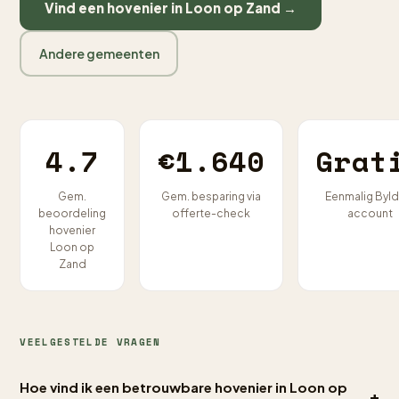
Vind een hovenier in Loon op Zand →
Andere gemeenten
4.7
€1.640
Grat
Gem.
Gem. besparing via
Eenmalig Byld
beoordeling
offerte-check
account
hovenier
Loon op
Zand
VEELGESTELDE VRAGEN
Hoe vind ik een betrouwbare hovenier in Loon op
+