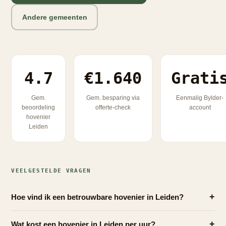
Andere gemeenten
4.7
€1.640
Grati
Gem.
Gem. besparing via
Eenmalig Bylder-
beoordeling
offerte-check
account
hovenier
Leiden
VEELGESTELDE VRAGEN
+
Hoe vind ik een betrouwbare hovenier in Leiden?
+
Wat kost een hovenier in Leiden per uur?