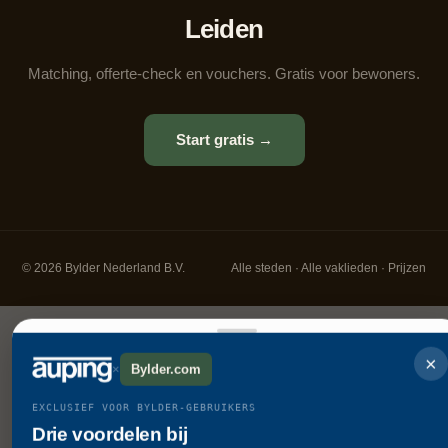
Leiden
Matching, offerte-check en vouchers. Gratis voor bewoners.
Start gratis →
© 2026 Bylder Nederland B.V.
Alle steden
·
Alle vaklieden
·
Prijzen
×
×
Bylder.com
Mis je iets op deze pagina?
EXCLUSIEF VOOR BYLDER-GEBRUIKERS
Drie voordelen bij