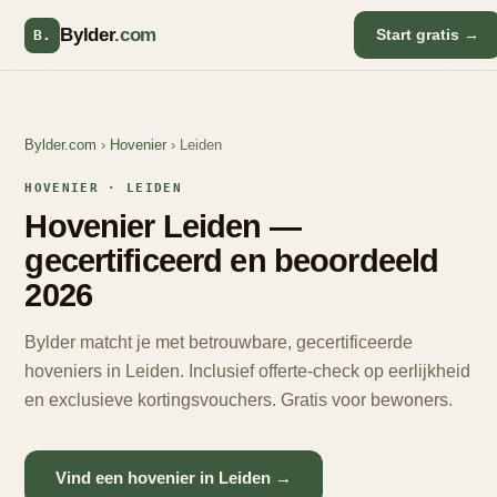
Bylder
.com
Start gratis →
B.
Bylder.com
›
Hovenier
› Leiden
HOVENIER ·
LEIDEN
Hovenier Leiden —
gecertificeerd en beoordeeld
2026
Bylder matcht je met betrouwbare, gecertificeerde
hoveniers in Leiden. Inclusief offerte-check op eerlijkheid
en exclusieve kortingsvouchers. Gratis voor bewoners.
Vind een hovenier in Leiden →