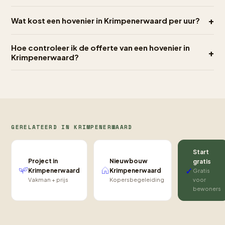
+
Wat kost een hovenier in Krimpenerwaard per uur?
Hoe controleer ik de offerte van een hovenier in
+
Krimpenerwaard?
GERELATEERD IN KRIMPENERWAARD
Start
Project in
Nieuwbouw
gratis
✓
Krimpenerwaard
Krimpenerwaard
Gratis
Vakman + prijs
Kopersbegeleiding
voor
bewoners