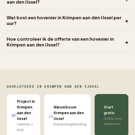
aan den IJssel?
Wat kost een hovenier in Krimpen aan den IJssel per
+
uur?
Hoe controleer ik de offerte van een hovenier in
+
Krimpen aan den IJssel?
GERELATEERD IN KRIMPEN AAN DEN IJSSEL
Project in
Nieuwbouw
Krimpen
Start
Krimpen aan den
aan den
gratis
✓
IJssel
IJssel
Gratis voor
bewoners
Kopersbegeleiding
Vakman +
prijs