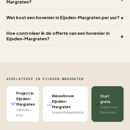
Margraten?
+
Wat kost een hovenier in Eijsden-Margraten per uur?
Hoe controleer ik de offerte van een hovenier in
+
Eijsden-Margraten?
GERELATEERD IN EIJSDEN-MARGRATEN
Project in
Nieuwbouw
Start
Eijsden-
Eijsden-
gratis
✓
Margraten
Margraten
Gratis voor
Vakman +
bewoners
Kopersbegeleiding
prijs