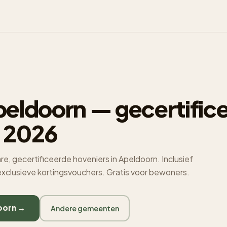
eldoorn — gecertific
 2026
e, gecertificeerde hoveniers in Apeldoorn. Inclusief
 exclusieve kortingsvouchers. Gratis voor bewoners.
doorn →
Andere gemeenten