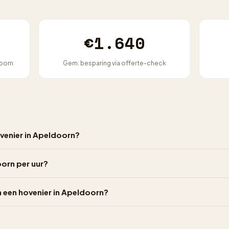
€1.640
oorn
Gem. besparing via offerte-check
venier in Apeldoorn?
oorn per uur?
n een hovenier in Apeldoorn?