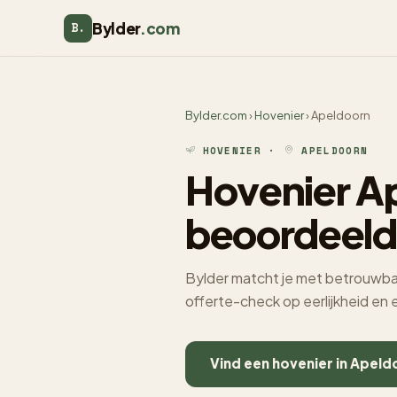
Bylder
.com
B.
Bylder.com
›
Hovenier
› Apeldoorn
HOVENIER ·
APELDOORN
Hovenier Ap
beoordeeld
Bylder matcht je met betrouwbar
offerte-check op eerlijkheid en
Vind een hovenier in Apel