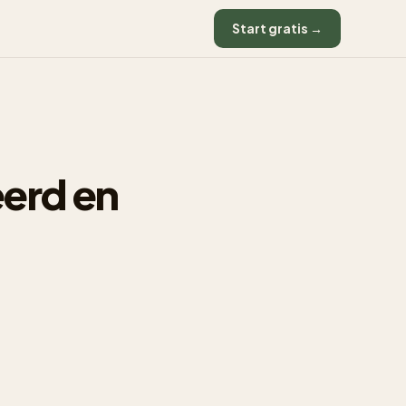
Start gratis →
eerd en