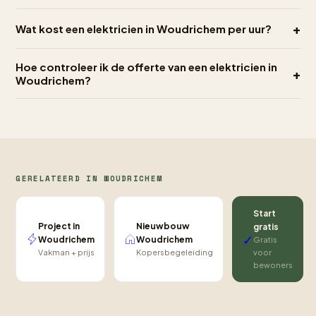
+
Wat kost een elektricien in Woudrichem per uur?
Hoe controleer ik de offerte van een elektricien in
+
Woudrichem?
GERELATEERD IN WOUDRICHEM
Start
Project in
Nieuwbouw
gratis
✓
Woudrichem
Woudrichem
Gratis
Vakman + prijs
Kopersbegeleiding
voor
bewoners