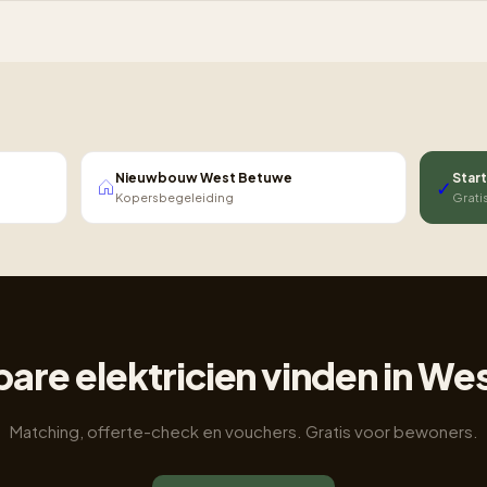
Nieuwbouw West Betuwe
Start
✓
Kopersbegeleiding
Grati
are elektricien vinden in We
Matching, offerte-check en vouchers. Gratis voor bewoners.