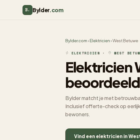
Bylder
.com
B.
Bylder.com
›
Elektricien
› West Betuwe
ELEKTRICIEN ·
WEST BETUW
Elektricien
beoordeeld
Bylder matcht je met betrouwbar
Inclusief offerte-check op eerli
bewoners.
Vind een elektricien in We