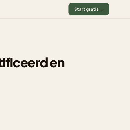
Start gratis →
ificeerd en