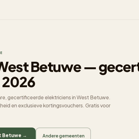
E
 West Betuwe — gecert
 2026
e, gecertificeerde elektriciens in West Betuwe.
jkheid en exclusieve kortingsvouchers. Gratis voor
st Betuwe →
Andere gemeenten