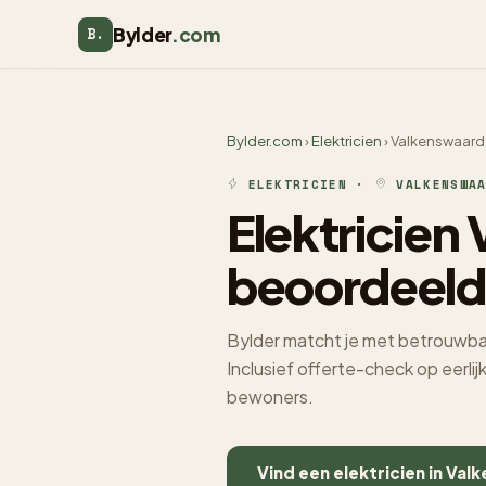
Bylder
.com
B.
Bylder.com
›
Elektricien
› Valkenswaard
ELEKTRICIEN ·
VALKENSWAA
Elektricien
beoordeeld
Bylder matcht je met betrouwbar
Inclusief offerte-check op eerli
bewoners.
Vind een elektricien in Va