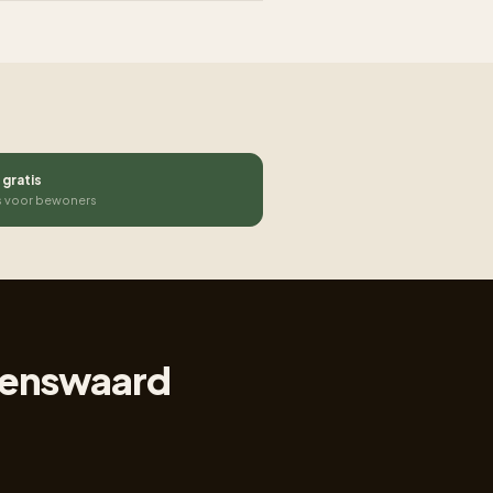
 gratis
s voor bewoners
lkenswaard