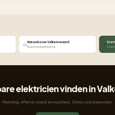
Nieuwbouw Valkenswaard
Start
✓
Kopersbegeleiding
Grati
re elektricien vinden in Va
Matching, offerte-check en vouchers. Gratis voor bewoners.