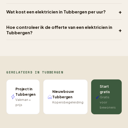
+
Wat kost een elektricien in Tubbergen per uur?
Hoe controleer ik de offerte van een elektricien in
+
Tubbergen?
GERELATEERD IN TUBBERGEN
Start
Project in
Nieuwbouw
gratis
Tubbergen
✓
Tubbergen
Gratis
Vakman +
Kopersbegeleiding
voor
prijs
bewoners