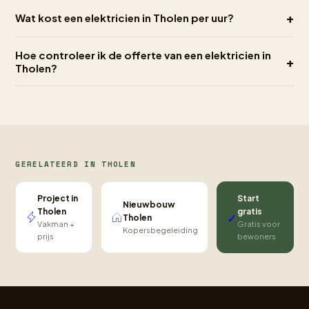
+
Wat kost een elektricien in Tholen per uur?
Hoe controleer ik de offerte van een elektricien in
+
Tholen?
GERELATEERD IN THOLEN
Project in
Start
Nieuwbouw
Tholen
gratis
✓
Tholen
Vakman +
Gratis voor
Kopersbegeleiding
prijs
bewoners