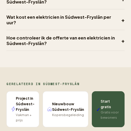
Súdwest-Fryslân?
Wat kost een elektricien in Súdwest-Fryslân per
+
uur?
Hoe controleer ik de offerte van een elektricien in
+
Súdwest-Fryslân?
GERELATEERD IN SÚDWEST-FRYSLÂN
Project in
Start
Nieuwbouw
Súdwest-
gratis
✓
Súdwest-Fryslân
Fryslân
Gratis voor
Kopersbegeleiding
Vakman +
bewoners
prijs