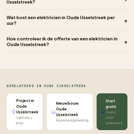
IJsselstreek?
Wat kost een elektricien in Oude IJsselstreek per
+
uur?
Hoe controleer ik de offerte van een elektricien in
+
Oude IJsselstreek?
GERELATEERD IN OUDE IJSSELSTREEK
Project in
Start
Nieuwbouw
Oude
gratis
Oude
✓
IJsselstreek
Gratis
IJsselstreek
voor
Vakman +
Kopersbegeleiding
bewoners
prijs