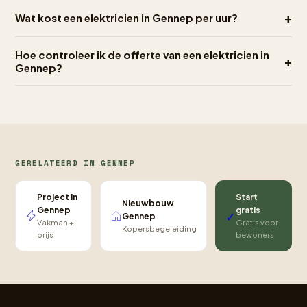
+
Wat kost een elektricien in Gennep per uur?
Hoe controleer ik de offerte van een elektricien in
+
Gennep?
GERELATEERD IN GENNEP
Project in
Start
Nieuwbouw
Gennep
gratis
✓
Gennep
Vakman +
Gratis voor
Kopersbegeleiding
prijs
bewoners