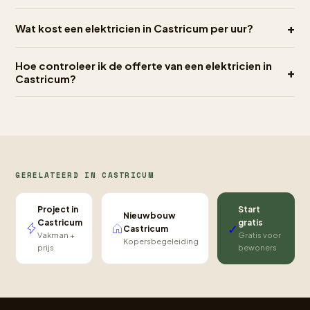
+
Wat kost een elektricien in Castricum per uur?
Hoe controleer ik de offerte van een elektricien in
+
Castricum?
GERELATEERD IN CASTRICUM
Project in
Start
Nieuwbouw
Castricum
gratis
✓
Castricum
Vakman +
Gratis voor
Kopersbegeleiding
prijs
bewoners