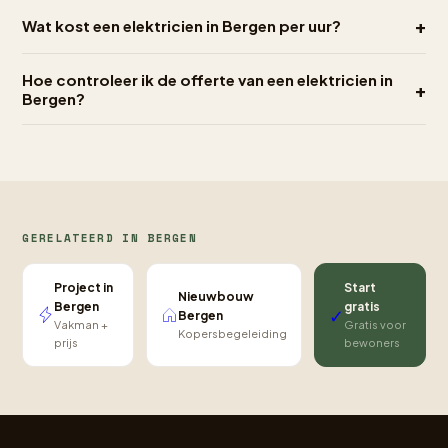
+
Wat kost een elektricien in Bergen per uur?
Hoe controleer ik de offerte van een elektricien in
+
Bergen?
GERELATEERD IN BERGEN
Project in
Start
Nieuwbouw
Bergen
gratis
✓
Bergen
Vakman +
Gratis voor
Kopersbegeleiding
prijs
bewoners