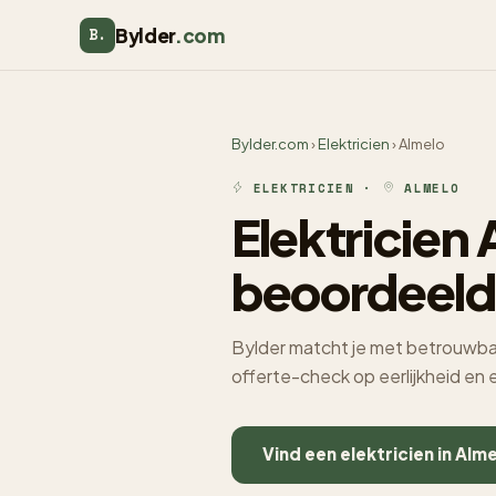
Bylder
.com
B.
Bylder.com
›
Elektricien
› Almelo
ELEKTRICIEN ·
ALMELO
Elektricien
beoordeeld
Bylder matcht je met betrouwbare
offerte-check op eerlijkheid en
Vind een elektricien in Alm