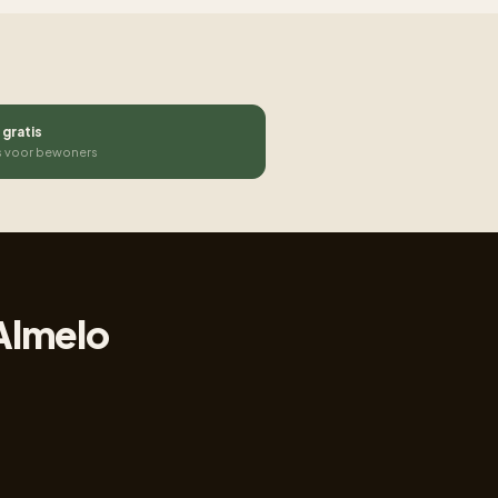
 gratis
s voor bewoners
 Almelo