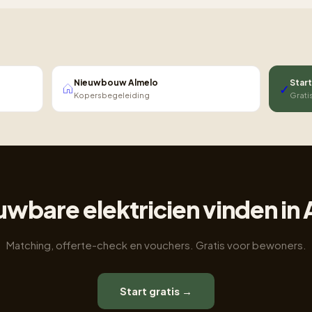
Nieuwbouw Almelo
Start
✓
Kopersbegeleiding
Grati
wbare elektricien vinden in
Matching, offerte-check en vouchers. Gratis voor bewoners.
Start gratis →