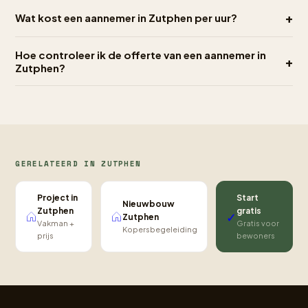
+
Wat kost een aannemer in Zutphen per uur?
Hoe controleer ik de offerte van een aannemer in
+
Zutphen?
GERELATEERD IN ZUTPHEN
Project in
Start
Nieuwbouw
Zutphen
gratis
✓
Zutphen
Vakman +
Gratis voor
Kopersbegeleiding
prijs
bewoners