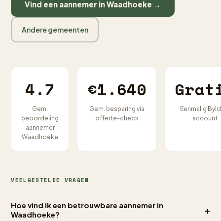
Vind een aannemer in Waadhoeke →
Andere gemeenten
4.7
€1.640
Grat
Gem.
Gem. besparing via
Eenmalig Byld
beoordeling
offerte-check
account
aannemer
Waadhoeke
VEELGESTELDE VRAGEN
Hoe vind ik een betrouwbare aannemer in
+
Waadhoeke?