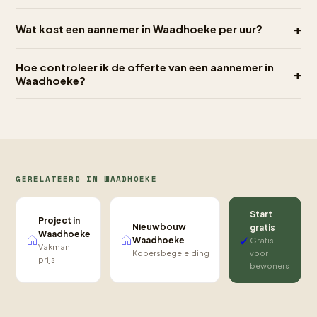
+
Wat kost een aannemer in Waadhoeke per uur?
Hoe controleer ik de offerte van een aannemer in
+
Waadhoeke?
GERELATEERD IN WAADHOEKE
Start
Project in
Nieuwbouw
gratis
Waadhoeke
✓
Waadhoeke
Gratis
Vakman +
Kopersbegeleiding
voor
prijs
bewoners