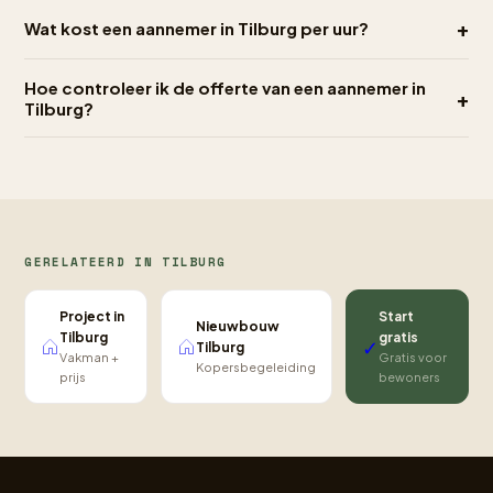
+
Wat kost een aannemer in Tilburg per uur?
Hoe controleer ik de offerte van een aannemer in
+
Tilburg?
GERELATEERD IN TILBURG
Project in
Start
Nieuwbouw
Tilburg
gratis
✓
Tilburg
Vakman +
Gratis voor
Kopersbegeleiding
prijs
bewoners