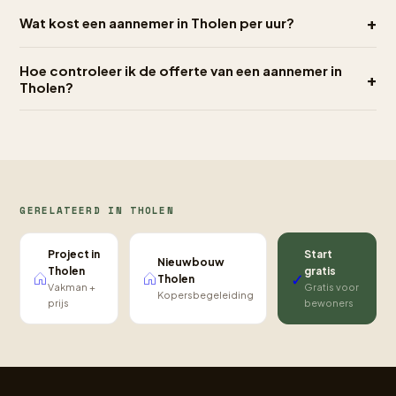
+
Wat kost een aannemer in Tholen per uur?
Hoe controleer ik de offerte van een aannemer in
+
Tholen?
GERELATEERD IN THOLEN
Project in
Start
Nieuwbouw
Tholen
gratis
✓
Tholen
Vakman +
Gratis voor
Kopersbegeleiding
prijs
bewoners