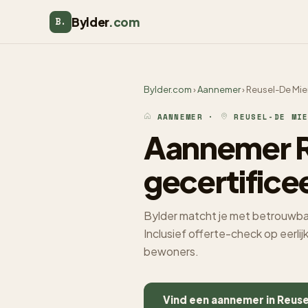
Bylder
.com
B.
Bylder.com
›
Aannemer
› Reusel-De Mi
AANNEMER ·
REUSEL-DE MIE
Aannemer R
gecertifice
Bylder matcht je met betrouwba
Inclusief offerte-check op eerli
bewoners.
Vind een aannemer in Reus