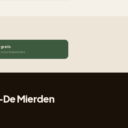
 gratis
s voor bewoners
l-De Mierden