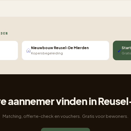
RDEN
Nieuwbouw Reusel-De Mierden
Start
✓
Kopersbegeleiding
Grati
 aannemer vinden in Reuse
Matching, offerte-check en vouchers. Gratis voor bewoners.