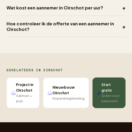
+
Wat kost een aannemer in Oirschot per uur?
Hoe controleer ik de offerte van een aannemer in
+
Oirschot?
GERELATEERD IN OIRSCHOT
Project in
Start
Nieuwbouw
Oirschot
gratis
✓
Oirschot
Vakman +
Gratis voor
Kopersbegeleiding
prijs
bewoners