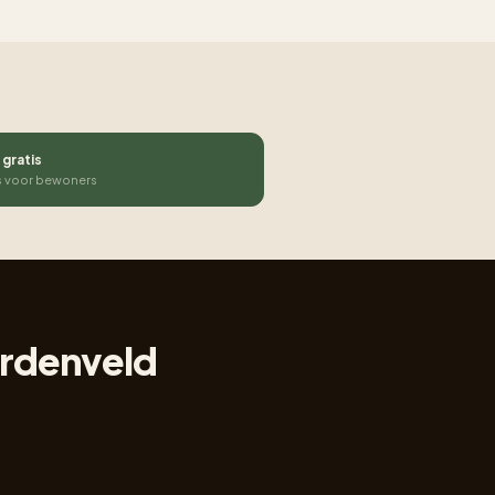
 gratis
s voor bewoners
ordenveld