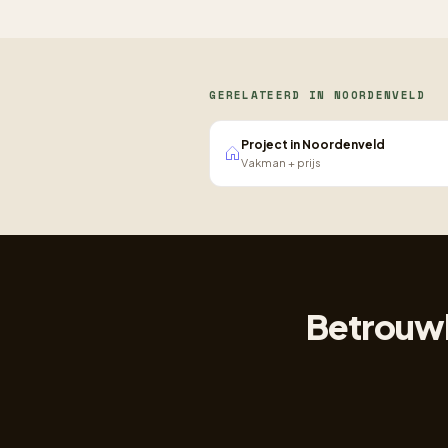
GERELATEERD IN NOORDENVELD
Project in Noordenveld
Vakman + prijs
Betrouwb