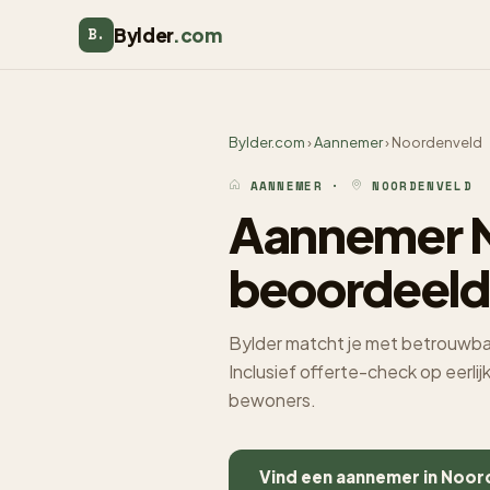
Bylder
.com
B.
Bylder.com
›
Aannemer
› Noordenveld
AANNEMER ·
NOORDENVELD
Aannemer N
beoordeeld
Bylder matcht je met betrouwba
Inclusief offerte-check op eerli
bewoners.
Vind een aannemer in Noo