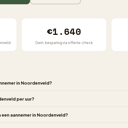
€1.640
enveld
Gem. besparing via offerte-check
annemer in Noordenveld?
denveld per uur?
an een aannemer in Noordenveld?