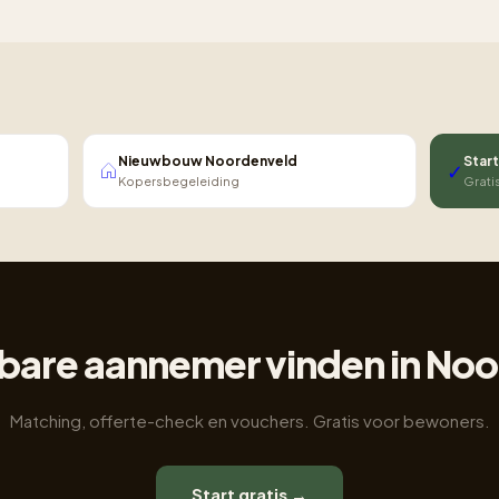
Nieuwbouw Noordenveld
Start
✓
Kopersbegeleiding
Grati
are aannemer vinden in No
Matching, offerte-check en vouchers. Gratis voor bewoners.
Start gratis →