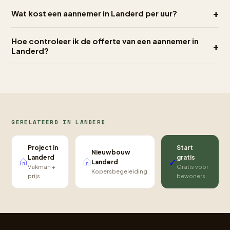
+
Wat kost een aannemer in Landerd per uur?
Hoe controleer ik de offerte van een aannemer in
+
Landerd?
GERELATEERD IN LANDERD
Project in
Start
Nieuwbouw
Landerd
gratis
✓
Landerd
Vakman +
Gratis voor
Kopersbegeleiding
prijs
bewoners