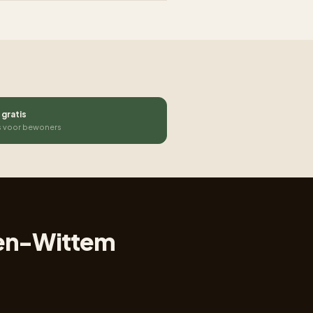
 gratis
s voor bewoners
pen-Wittem