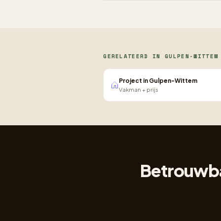
GERELATEERD IN GULPEN-WITTEM
Project in Gulpen-Wittem
Vakman + prijs
Betrouwba