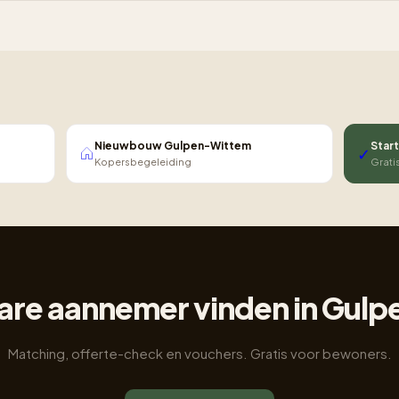
Nieuwbouw Gulpen-Wittem
Start
✓
Kopersbegeleiding
Grati
re aannemer vinden in Gul
Matching, offerte-check en vouchers. Gratis voor bewoners.