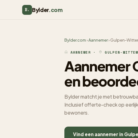
Bylder
.com
B.
Bylder.com
›
Aannemer
› Gulpen-Witt
AANNEMER ·
GULPEN-WITTE
Aannemer G
en beoorde
Bylder matcht je met betrouwba
Inclusief offerte-check op eerli
bewoners.
Vind een aannemer in Gul