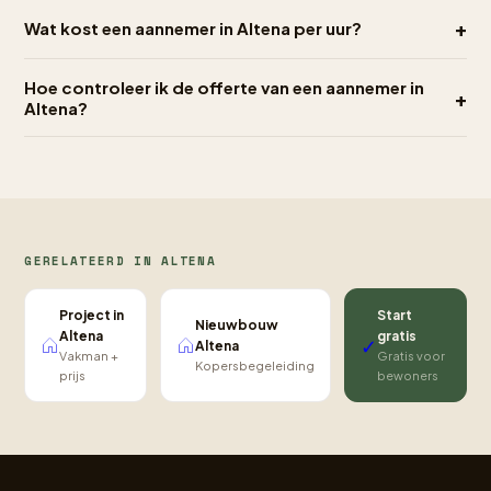
+
Wat kost een aannemer in Altena per uur?
Hoe controleer ik de offerte van een aannemer in
+
Altena?
GERELATEERD IN ALTENA
Project in
Start
Nieuwbouw
Altena
gratis
✓
Altena
Vakman +
Gratis voor
Kopersbegeleiding
prijs
bewoners