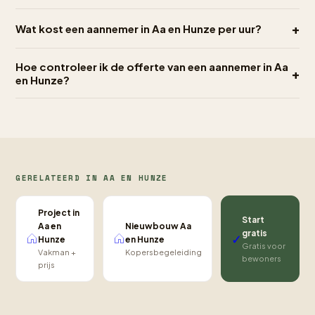
+
Wat kost een aannemer in Aa en Hunze per uur?
Hoe controleer ik de offerte van een aannemer in Aa
+
en Hunze?
GERELATEERD IN AA EN HUNZE
Project in
Start
Nieuwbouw Aa
Aa en
gratis
✓
en Hunze
Hunze
Gratis voor
Kopersbegeleiding
Vakman +
bewoners
prijs