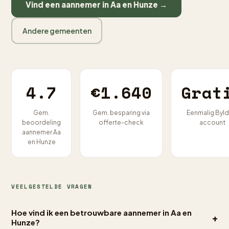
Vind een aannemer in Aa en Hunze →
Andere gemeenten
4.7
€1.640
Grat
Gem.
Gem. besparing via
Eenmalig Byld
beoordeling
offerte-check
account
aannemer Aa
en Hunze
VEELGESTELDE VRAGEN
Hoe vind ik een betrouwbare aannemer in Aa en
+
Hunze?