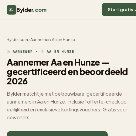
Bylder
.com
B.
Start gratis 
Bylder.com
›
Aannemer
› Aa en Hunze
AANNEMER ·
AA EN HUNZE
Aannemer Aa en Hunze —
gecertificeerd en beoordeeld
2026
Bylder matcht je met betrouwbare, gecertificeerde
aannemers in Aa en Hunze. Inclusief offerte-check op
eerlijkheid en exclusieve kortingsvouchers. Gratis voor
bewoners.