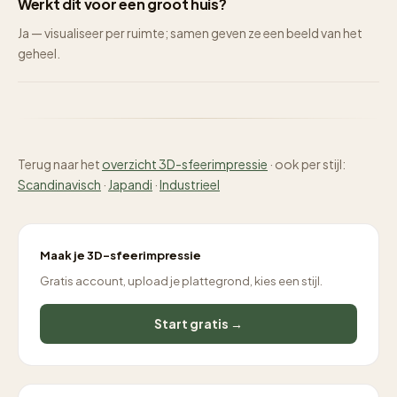
Werkt dit voor een groot huis?
Ja — visualiseer per ruimte; samen geven ze een beeld van het
geheel.
Terug naar het
overzicht 3D-sfeerimpressie
· ook per stijl:
Scandinavisch
·
Japandi
·
Industrieel
Maak je 3D-sfeerimpressie
Gratis account, upload je plattegrond, kies een stijl.
Start gratis →