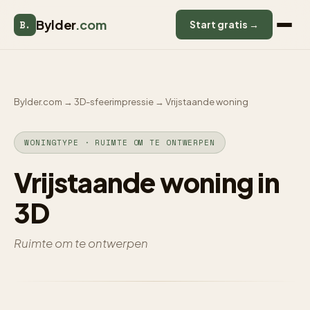
Bylder
.com
B.
Start gratis →
Bylder.com
→
3D-sfeerimpressie
→
Vrijstaande woning
WONINGTYPE · RUIMTE OM TE ONTWERPEN
Vrijstaande woning in
3D
Ruimte om te ontwerpen