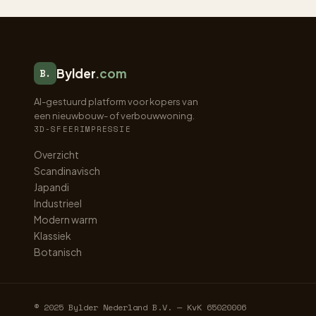
Bylder
.com
B.
AI-gestuurd platform voor kopers van
een nieuwbouw- of verbouwwoning.
3D-SFEERIMPRESSIE
Overzicht
Scandinavisch
Japandi
Industrieel
Modern warm
Klassiek
Botanisch
© 2025 Bylder Nederland B.V. — KvK 65020006