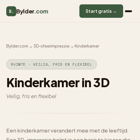
Bylder
.com
B.
Start gratis →
Bylder.com
→
3D-sfeerimpressie
→
Kinderkamer
RUIMTE · VEILIG, FRIS EN FLEXIBEL
Kinderkamer in 3D
Veilig, fris en flexibel
Een kinderkamer verandert mee met de leeftijd.
Een 3D-impressie helpt je een basis te kiezen die