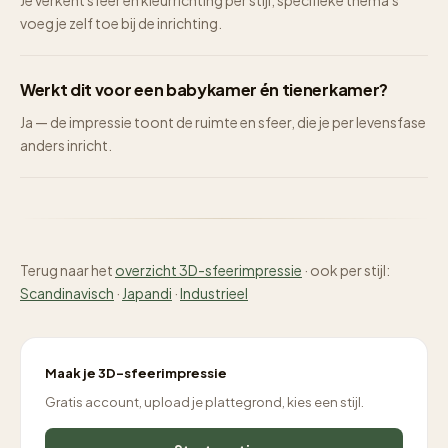
Je verkent sfeer en kleurrichting per stijl; specifieke thema's
voeg je zelf toe bij de inrichting.
Werkt dit voor een babykamer én tienerkamer?
Ja — de impressie toont de ruimte en sfeer, die je per levensfase
anders inricht.
Terug naar het
overzicht 3D-sfeerimpressie
· ook per stijl:
Scandinavisch
·
Japandi
·
Industrieel
Maak je 3D-sfeerimpressie
Gratis account, upload je plattegrond, kies een stijl.