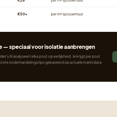
€28
per m² spouwmuur
€50+
per m² spouwmuur
e — speciaal voor isolatie aanbrengen
der's AI analyseert elke post op eerlijkheid. Je krijgt per post
oncrete onderhandelingstips gebaseerd op actuele marktdata
.