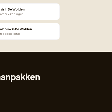
tair in De Wolden
amer + kortingen
wbouw in De Wolden
rsbegeleiding
 aanpakken