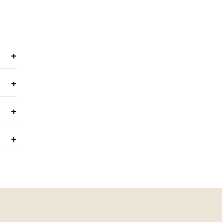
+
+
+
+