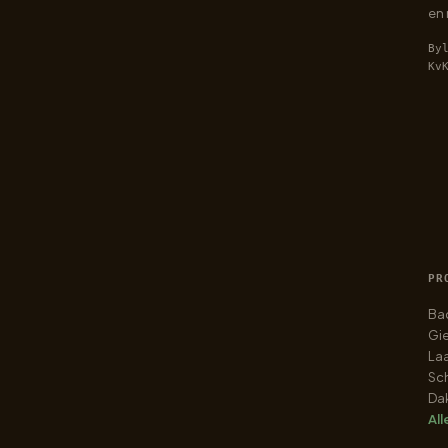
en
By
Kv
PR
Ba
Gie
Laa
Sch
Da
All