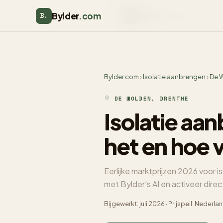
Bylder
.com
Bylder
.com
B.
Nieuwbou
B.
Bylder.com
›
Isolatie aanbrengen
›
De 
DE WOLDEN, DRENTHE
Isolatie aa
het en hoe 
Eerlijke marktprijzen 2026 voor 
met Bylder's AI en activeer dire
Bijgewerkt: juli 2026 · Prijspeil: Neder