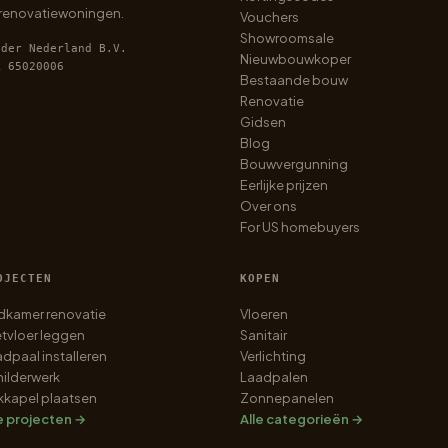
 renovatiewoningen.
Vouchers
Showroomsale
lder Nederland B.V.
Nieuwbouwkoper
K 65020006
Bestaande bouw
Renovatie
Gidsen
Blog
Bouwvergunning
Eerlijke prijzen
Over ons
For US homebuyers
OJECTEN
KOPEN
dkamer renovatie
Vloeren
tvloer leggen
Sanitair
dpaal installeren
Verlichting
ilderwerk
Laadpalen
kkapel plaatsen
Zonnepanelen
e projecten →
Alle categorieën →