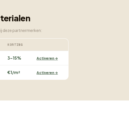
terialen
bij deze partnermerken:
KORTING
3–15%
Activeren →
€1/m²
Activeren →