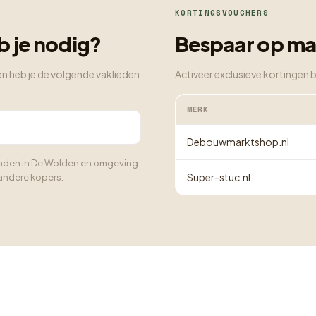
KORTINGSVOUCHERS
 je nodig?
Bespaar op ma
n heb je de volgende vaklieden
Activeer exclusieve kortingen 
MERK
Debouwmarktshop.nl
 vinden in De Wolden en omgeving
Super-stuc.nl
andere kopers.