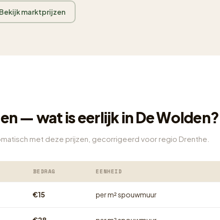
Bekijk marktprijzen
en — wat is eerlijk in De Wolden?
tomatisch met deze prijzen, gecorrigeerd voor regio Drenthe.
BEDRAG
EENHEID
€15
per m² spouwmuur