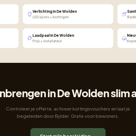
Verlichting in De Wolden
Sani
LED spots + kortingen
Badk
Laadpaal in De Wolden
Nieu
Prijs + installateur
Kope
aanbrengen in De Wolden slim
Controleer je offerte, activeer kortingsvouchers en laat je
begeleiden door Bylder. Gratis voor bewoners.
Start mijn begeleiding →