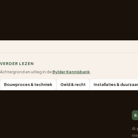
VERDER LEZEN
Achtergrond en uitleg in de
Bylder Kennisbank
.
Bouwproces & techniek
Geld & recht
Installaties & duurz
B
AI-
ni