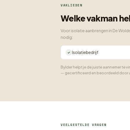
VAKLIEDEN
Welke vakman heb
Voor isolatie aanbrengen in De Wolde
nodig:
Isolatiebedrijf
Bylder helpt je de juiste aannemer te
— gecertificeerd en beoordeeld door 
VEELGESTELDE VRAGEN