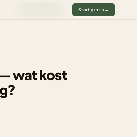
Inloggen
Start gratis →
Start gratis →
▼
 — wat kost
ng?