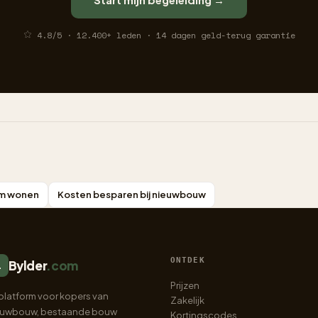
4.8/5 · 12.400+ leden · 14 dagen geld-terug garantie
aam wonen
Kosten besparen bij nieuwbouw
ONTDEK
Bylder
.com
.
Prijzen
platform voor kopers van
Zakelijk
euwbouw, bestaande bouw
Kortingscodes