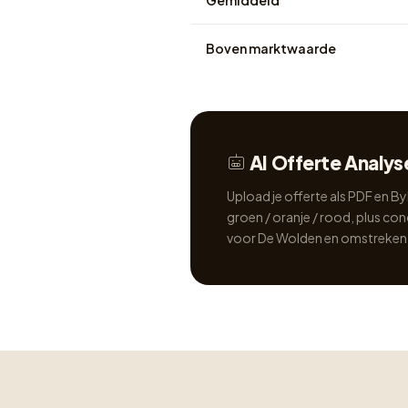
Gemiddeld
Boven marktwaarde
AI Offerte Analys
Upload je offerte als PDF en Byl
groen / oranje / rood, plus c
voor De Wolden en omstreken